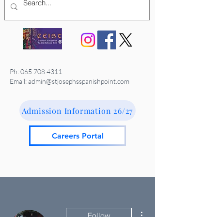
Ph:
065 708 4311
Email: admin@stjosephsspanishpoint.com
Admission Information 26/27
Careers Portal
More actions
Follow